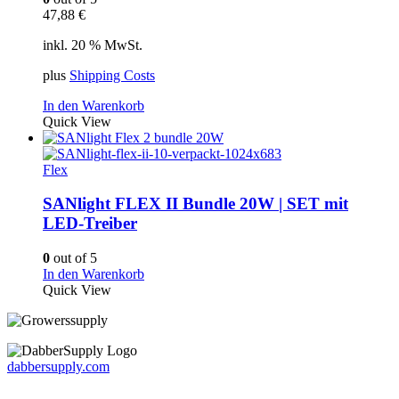
47,88
€
inkl. 20 % MwSt.
plus
Shipping Costs
In den Warenkorb
Quick View
Flex
SANlight FLEX II Bundle 20W | SET mit
LED-Treiber
0
out of 5
In den Warenkorb
Quick View
dabbersupply.com