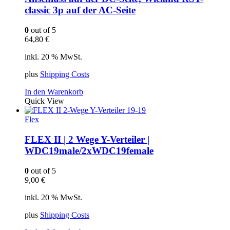
classic 3p auf der AC-Seite
0
out of 5
64,80
€
inkl. 20 % MwSt.
plus
Shipping Costs
In den Warenkorb
Quick View
Flex
FLEX II | 2 Wege Y-Verteiler |
WDC19male/2xWDC19female
0
out of 5
9,00
€
inkl. 20 % MwSt.
plus
Shipping Costs