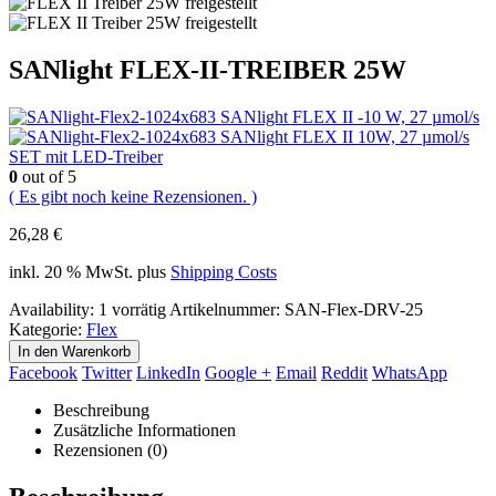
SANlight FLEX-II-TREIBER 25W
SANlight FLEX II -10 W, 27 µmol/s
SANlight FLEX II 10W, 27 µmol/s
SET mit LED-Treiber
0
out of 5
( Es gibt noch keine Rezensionen. )
26,28
€
inkl. 20 % MwSt.
plus
Shipping Costs
Availability:
1 vorrätig
Artikelnummer:
SAN-Flex-DRV-25
Kategorie:
Flex
In den Warenkorb
Facebook
Twitter
LinkedIn
Google +
Email
Reddit
WhatsApp
Beschreibung
Zusätzliche Informationen
Rezensionen (0)