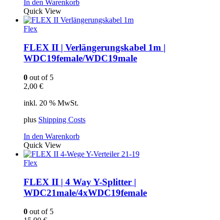
In den Warenkorb
Quick View
Flex
FLEX II | Verlängerungskabel 1m |
WDC19female/WDC19male
0
out of 5
2,00
€
inkl. 20 % MwSt.
plus
Shipping Costs
In den Warenkorb
Quick View
Flex
FLEX II | 4 Way Y-Splitter |
WDC21male/4xWDC19female
0
out of 5