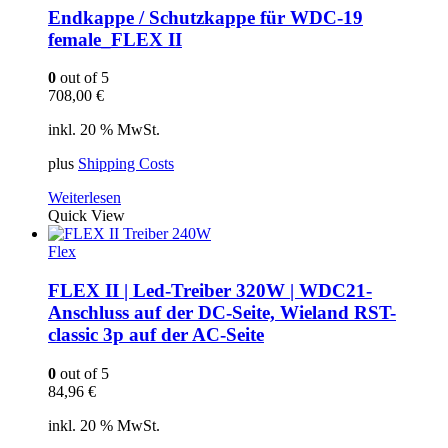
Endkappe / Schutzkappe für WDC-19
female_FLEX II
0
out of 5
708,00
€
inkl. 20 % MwSt.
plus
Shipping Costs
Weiterlesen
Quick View
Flex
FLEX II | Led-Treiber 320W | WDC21-
Anschluss auf der DC-Seite, Wieland RST-
classic 3p auf der AC-Seite
0
out of 5
84,96
€
inkl. 20 % MwSt.