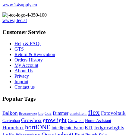
www.24supply.eu
www.j-tec.at
Customer Service
Help & FAQs
GTS
Return & Revocation
Orders History
My Account
About Us
Privacy
Imprint
Contact us
Popular Tags
flex
Balkon
Fotovoltaik
Dimmer
ble
Co2
einstellen.
Bewässerung
growlight
Growbox
Gartenbau
Growtent
Home Assistant
hortiONE
Homebox
ledgrowlights
KIT
intelligente Farm
Quantenbrett
LoRa
pv
Root Pouch
Sale