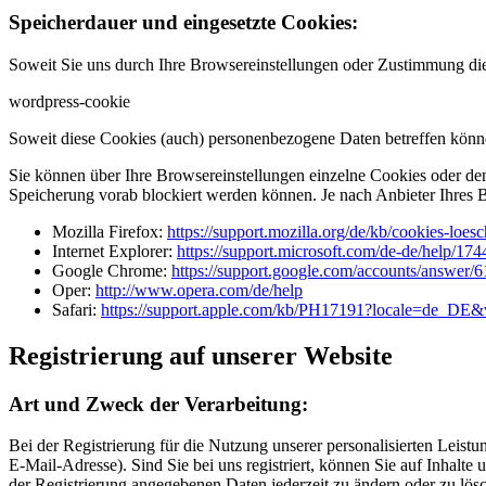
Speicherdauer und eingesetzte Cookies:
Soweit Sie uns durch Ihre Browsereinstellungen oder Zustimmung d
wordpress-cookie
Soweit diese Cookies (auch) personenbezogene Daten betreffen könne
Sie können über Ihre Browsereinstellungen einzelne Cookies oder de
Speicherung vorab blockiert werden können. Je nach Anbieter Ihres 
Mozilla Firefox:
https://support.mozilla.org/de/kb/cookies-loe
Internet Explorer:
https://support.microsoft.com/de-de/help/17
Google Chrome:
https://support.google.com/accounts/answer/
Oper:
http://www.opera.com/de/help
Safari:
https://support.apple.com/kb/PH17191?locale=de_DE
Registrierung auf unserer Website
Art und Zweck der Verarbeitung:
Bei der Registrierung für die Nutzung unserer personalisierten Le
E-Mail-Adresse). Sind Sie bei uns registriert, können Sie auf Inhalte
der Registrierung angegebenen Daten jederzeit zu ändern oder zu lösc