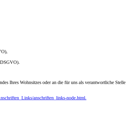
VO),
 20 DSGVO).
es Ihres Wohnsitzes oder an die für uns als verantwortliche Stelle
schriften_Links/anschriften_links-node.html.