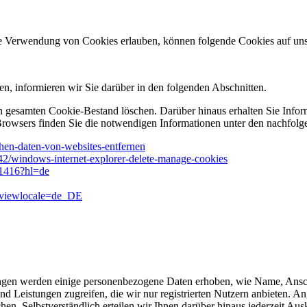
ie Verwendung von Cookies erlauben, können folgende Cookies auf u
n, informieren wir Sie darüber in den folgenden Abschnitten.
n gesamten Cookie-Bestand löschen. Darüber hinaus erhalten Sie Infor
Browsers finden Sie die notwendigen Informationen unter den nachfolg
schen-daten-von-websites-entfernen
442/windows-internet-explorer-delete-manage-cookies
61416?hl=de
&viewlocale=de_DE
istungen werden einige personenbezogene Daten erhoben, wie Name, An
 und Leistungen zugreifen, die wir nur registrierten Nutzern anbieten.
hen. Selbstverständlich erteilen wir Ihnen darüber hinaus jederzeit A