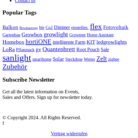
Contact us
Popular Tags
flex
Balkon
Fotovoltaik
Dimmer
ble
Co2
einstellen.
Bewässerung
growlight
Growbox
Gartenbau
Growtent
Home Assistant
hortiONE
Homebox
ledgrowlights
KIT
intelligente Farm
Quantenbrett
LoRa
pv
Root Pouch
Sale
Pflanzsack
sanlight
Zelt
Solar
smarthome
Steckdose
Wetter
zigbee
Zubehör
Subscribe Newsletter
Get all the latest information on Events,
Sales and Offers. Sign up for newsletter today.
© Copyright 2024. All Rights Reserved.
f
Vertrag widerrufen