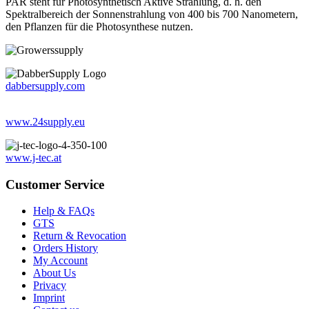
PAR steht für Photosynthetisch Aktive Strahlung, d. h. den
Spektralbereich der Sonnenstrahlung von 400 bis 700 Nanometern,
den Pflanzen für die Photosynthese nutzen.
dabbersupply.com
www.24supply.eu
www.j-tec.at
Customer Service
Help & FAQs
GTS
Return & Revocation
Orders History
My Account
About Us
Privacy
Imprint