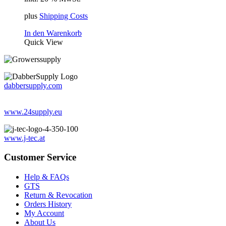
plus
Shipping Costs
In den Warenkorb
Quick View
dabbersupply.com
www.24supply.eu
www.j-tec.at
Customer Service
Help & FAQs
GTS
Return & Revocation
Orders History
My Account
About Us