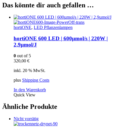
Das könnte dir auch gefallen …
hortiONE
,
LED Pflanzenlampen
hortiONE 600 LED | 600µmol/s | 220W |
2,9µmol/J
0
out of 5
320,00
€
inkl. 20 % MwSt.
plus
Shipping Costs
In den Warenkorb
Quick View
Ähnliche Produkte
Nicht vorrätig