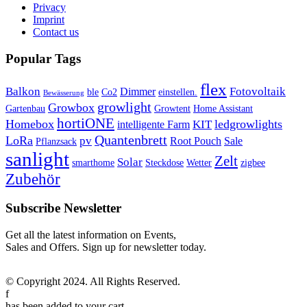
Privacy
Imprint
Contact us
Popular Tags
flex
Balkon
Fotovoltaik
Dimmer
ble
Co2
einstellen.
Bewässerung
growlight
Growbox
Gartenbau
Growtent
Home Assistant
hortiONE
Homebox
ledgrowlights
KIT
intelligente Farm
Quantenbrett
LoRa
pv
Root Pouch
Sale
Pflanzsack
sanlight
Zelt
Solar
smarthome
Steckdose
Wetter
zigbee
Zubehör
Subscribe Newsletter
Get all the latest information on Events,
Sales and Offers. Sign up for newsletter today.
© Copyright 2024. All Rights Reserved.
f
has been added to your cart.