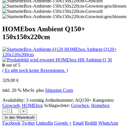
HOMEbox Ambient Q150+
150x150x220cm
HOMEbox Ambient Q120+
120x120x200cm
HOMEbox HB Ambient Q 30
0
out of 5
( Es gibt noch keine Rezensionen. )
329,00
€
inkl. 20 % MwSt.
plus
Shipping Costs
Availability:
3 vorrätig
Artikelnummer:
AQ150+
Kategorien:
Growzelt
,
HOMEbox
Schlagwörter:
Growbox
,
Homebox
-
+
In den Warenkorb
Facebook
Twitter
LinkedIn
Google +
Email
Reddit
WhatsApp