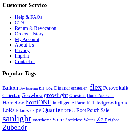
Customer Service
Help & FAQs
GTS
Return & Revocation
Orders History
My Account
About Us
Privacy
Imprint
Contact us
Popular Tags
flex
Balkon
Fotovoltaik
Dimmer
ble
Co2
einstellen.
Bewässerung
growlight
Growbox
Gartenbau
Growtent
Home Assistant
hortiONE
Homebox
ledgrowlights
KIT
intelligente Farm
Quantenbrett
LoRa
pv
Root Pouch
Sale
Pflanzsack
sanlight
Zelt
Solar
smarthome
Steckdose
Wetter
zigbee
Zubehör