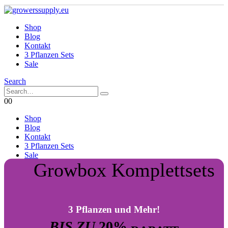
Shop
Blog
Kontakt
3 Pflanzen Sets
Sale
Search
0
0
Shop
Blog
Kontakt
3 Pflanzen Sets
Sale
Growbox Komplettsets
3 Pflanzen und Mehr!
BIS ZU
20%