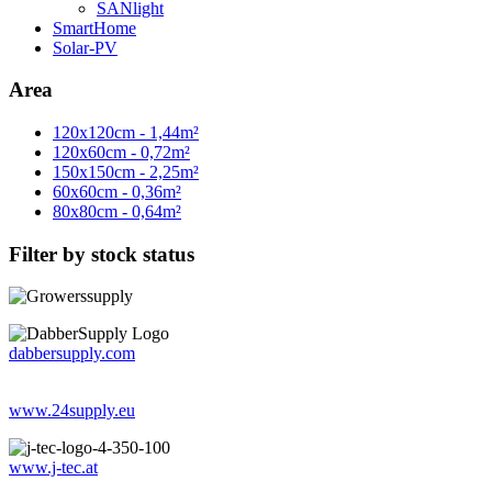
SANlight
SmartHome
Solar-PV
Area
120x120cm - 1,44m²
120x60cm - 0,72m²
150x150cm - 2,25m²
60x60cm - 0,36m²
80x80cm - 0,64m²
Filter by stock status
dabbersupply.com
www.24supply.eu
www.j-tec.at