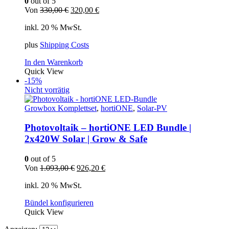
0
out of 5
Ursprünglicher
Aktueller
Von
330,00
€
320,00
€
Preis
Preis
inkl. 20 % MwSt.
war:
ist:
330,00 €
320,00 €.
plus
Shipping Costs
In den Warenkorb
Quick View
-15%
Nicht vorrätig
Growbox Komplettset
,
hortiONE
,
Solar-PV
Photovoltaik – hortiONE LED Bundle |
2x420W Solar | Grow & Safe
0
out of 5
Ursprünglicher
Aktueller
Von
1.093,00
€
926,20
€
Preis
Preis
inkl. 20 % MwSt.
war:
ist:
1.093,00 €
926,20 €.
Bündel konfigurieren
Quick View