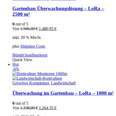
Gartenbau Überwachungslösung – LoRa –
2500 m²
0
out of 5
Ursprünglicher
Aktueller
Von
1.566,00
€
1.480,95
€
Preis
Preis
inkl. 20 % MwSt.
war:
ist:
1.566,00 €
1.480,95 €.
plus
Shipping Costs
Bündel konfigurieren
Quick View
Hot
-6%
Growbox Komplettset
,
Landwirtschaft
Überwachung im Gartenbau – LoRa – 1000 m²
0
out of 5
Ursprünglicher
Aktueller
Von
1.338,00
€
1.264,35
€
Preis
Preis