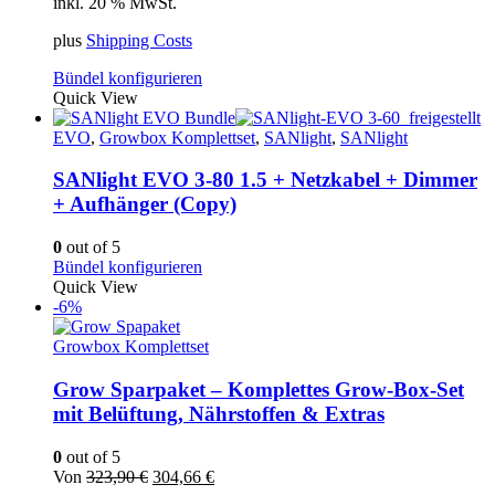
inkl. 20 % MwSt.
war:
ist:
1.338,00 €
1.264,35 €.
plus
Shipping Costs
Bündel konfigurieren
Quick View
EVO
,
Growbox Komplettset
,
SANlight
,
SANlight
SANlight EVO 3-80 1.5 + Netzkabel + Dimmer
+ Aufhänger (Copy)
0
out of 5
Bündel konfigurieren
Quick View
-6%
Growbox Komplettset
Grow Sparpaket – Komplettes Grow-Box-Set
mit Belüftung, Nährstoffen & Extras
0
out of 5
Ursprünglicher
Aktueller
Von
323,90
€
304,66
€