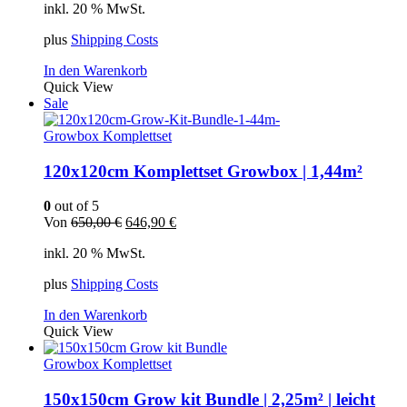
inkl. 20 % MwSt.
war:
ist:
640,00 €
512,00 €.
plus
Shipping Costs
In den Warenkorb
Quick View
Sale
Growbox Komplettset
120x120cm Komplettset Growbox | 1,44m²
0
out of 5
Ursprünglicher
Aktueller
Von
650,00
€
646,90
€
Preis
Preis
inkl. 20 % MwSt.
war:
ist:
650,00 €
646,90 €.
plus
Shipping Costs
In den Warenkorb
Quick View
Growbox Komplettset
150x150cm Grow kit Bundle | 2,25m² | leicht