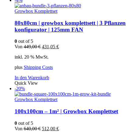
-4%
Growbox Komplettset
80x80cm | growbox komplettsett | 3 Pflanzen
konfigurator | 125mm FAN
0
out of 5
Ursprünglicher
Aktueller
Von
449,00
€
431,05
€
Preis
Preis
inkl. 20 % MwSt.
war:
ist:
449,00 €
431,05 €.
plus
Shipping Costs
In den Warenkorb
Quick View
-20%
Growbox Komplettset
100x100cm – 1m² | Growbox Komplettset
0
out of 5
Ursprünglicher
Aktueller
Von
640,00
€
512,00
€
Preis
Preis