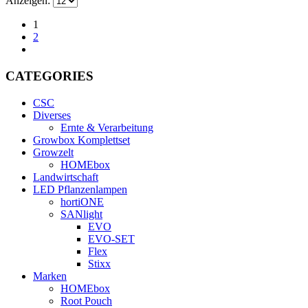
Anzeigen:
1
2
CATEGORIES
CSC
Diverses
Ernte & Verarbeitung
Growbox Komplettset
Growzelt
HOMEbox
Landwirtschaft
LED Pflanzenlampen
hortiONE
SANlight
EVO
EVO-SET
Flex
Stixx
Marken
HOMEbox
Root Pouch