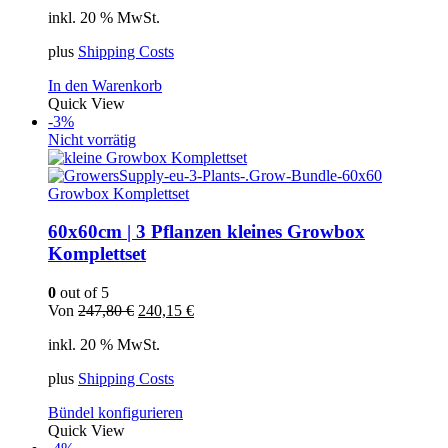
Preis
Preis
inkl. 20 % MwSt.
war:
ist:
323,90 €
304,66 €.
plus
Shipping Costs
In den Warenkorb
Quick View
-3%
Nicht vorrätig
Growbox Komplettset
60x60cm | 3 Pflanzen kleines Growbox
Komplettset
0
out of 5
Ursprünglicher
Aktueller
Von
247,80
€
240,15
€
Preis
Preis
inkl. 20 % MwSt.
war:
ist:
247,80 €
240,15 €.
plus
Shipping Costs
Bündel konfigurieren
Quick View