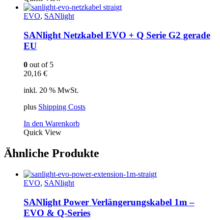
EVO
,
SANlight
SANlight Netzkabel EVO + Q Serie G2 gerade
EU
0
out of 5
20,16
€
inkl. 20 % MwSt.
plus
Shipping Costs
In den Warenkorb
Quick View
Ähnliche Produkte
EVO
,
SANlight
SANlight Power Verlängerungskabel 1m –
EVO & Q-Series