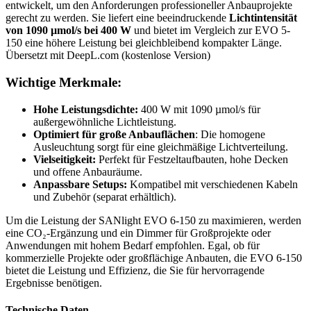
entwickelt, um den Anforderungen professioneller Anbauprojekte
gerecht zu werden. Sie liefert eine beeindruckende
Lichtintensität
von 1090 µmol/s bei 400 W
und bietet im Vergleich zur EVO 5-
150 eine höhere Leistung bei gleichbleibend kompakter Länge.
Übersetzt mit DeepL.com (kostenlose Version)
Wichtige Merkmale:
Hohe Leistungsdichte:
400 W mit 1090 µmol/s für
außergewöhnliche Lichtleistung.
Optimiert für große Anbauflächen
: Die homogene
Ausleuchtung sorgt für eine gleichmäßige Lichtverteilung.
Vielseitigkeit:
Perfekt für Festzeltaufbauten, hohe Decken
und offene Anbauräume.
Anpassbare Setups:
Kompatibel mit verschiedenen Kabeln
und Zubehör (separat erhältlich).
Um die Leistung der SANlight EVO 6-150 zu maximieren, werden
eine CO₂-Ergänzung und ein Dimmer für Großprojekte oder
Anwendungen mit hohem Bedarf empfohlen. Egal, ob für
kommerzielle Projekte oder großflächige Anbauten, die EVO 6-150
bietet die Leistung und Effizienz, die Sie für hervorragende
Ergebnisse benötigen.
Technische Daten