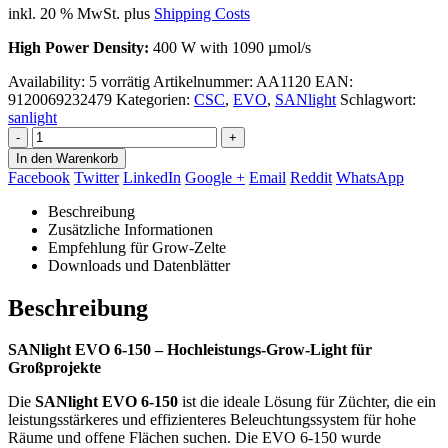
inkl. 20 % MwSt.
plus
Shipping Costs
High Power Density:
400 W with 1090 µmol/s
Availability:
5 vorrätig
Artikelnummer:
AA1120
EAN
:
9120069232479
Kategorien:
CSC
,
EVO
,
SANlight
Schlagwort:
sanlight
-
+
In den Warenkorb
Facebook
Twitter
LinkedIn
Google +
Email
Reddit
WhatsApp
Beschreibung
Zusätzliche Informationen
Empfehlung für Grow-Zelte
Downloads und Datenblätter
Beschreibung
SANlight EVO 6-150 – Hochleistungs-Grow-Light für
Großprojekte
Die
SANlight EVO 6-150
ist die ideale Lösung für Züchter, die ein
leistungsstärkeres und effizienteres Beleuchtungssystem für hohe
Räume und offene Flächen suchen. Die EVO 6-150 wurde