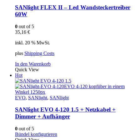
SANlight FLEX II – Led Wandsteckertreiber
60W
0
out of 5
35,16
€
inkl. 20 % MwSt.
plus
Shipping Costs
In den Warenkorb
Quick View
Hot
EVO
,
SANlight
,
SANlight
SANlight EVO 4-120 1.5 + Netzkabel +
Dimmer + Aufhänger
0
out of 5
Bündel konfigurieren
Quick View