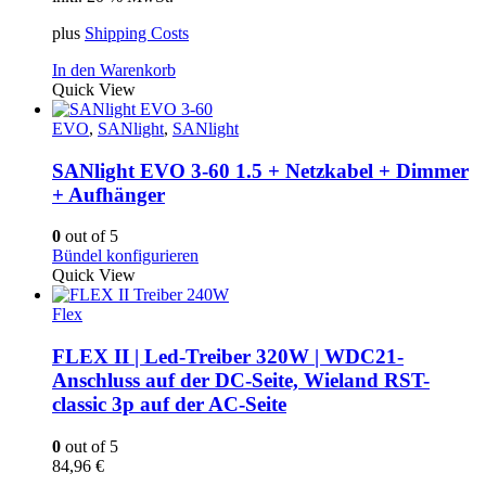
plus
Shipping Costs
In den Warenkorb
Quick View
EVO
,
SANlight
,
SANlight
SANlight EVO 3-60 1.5 + Netzkabel + Dimmer
+ Aufhänger
0
out of 5
Bündel konfigurieren
Quick View
Flex
FLEX II | Led-Treiber 320W | WDC21-
Anschluss auf der DC-Seite, Wieland RST-
classic 3p auf der AC-Seite
0
out of 5
84,96
€