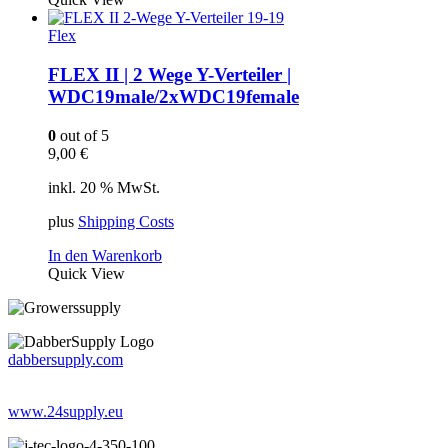
Flex
FLEX II | 2 Wege Y-Verteiler |
WDC19male/2xWDC19female
0
out of 5
9,00
€
inkl. 20 % MwSt.
plus
Shipping Costs
In den Warenkorb
Quick View
dabbersupply.com
www.24supply.eu