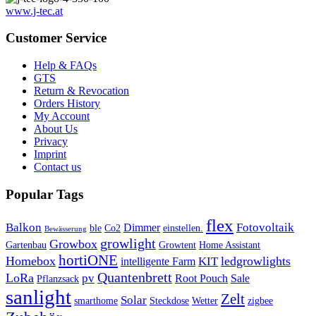
www.j-tec.at
Customer Service
Help & FAQs
GTS
Return & Revocation
Orders History
My Account
About Us
Privacy
Imprint
Contact us
Popular Tags
flex
Balkon
Fotovoltaik
Dimmer
ble
Co2
einstellen.
Bewässerung
growlight
Growbox
Gartenbau
Growtent
Home Assistant
hortiONE
Homebox
ledgrowlights
KIT
intelligente Farm
Quantenbrett
LoRa
pv
Root Pouch
Sale
Pflanzsack
sanlight
Zelt
Solar
smarthome
Steckdose
Wetter
zigbee