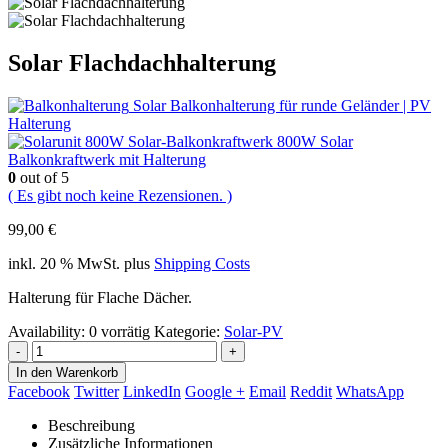
Solar Flachdachhalterung
Solar Balkonhalterung für runde Geländer | PV
Halterung
800W Solar
Balkonkraftwerk mit Halterung
0
out of 5
( Es gibt noch keine Rezensionen. )
99,00
€
inkl. 20 % MwSt.
plus
Shipping Costs
Halterung für Flache Dächer.
Availability:
0 vorrätig
Kategorie:
Solar-PV
-
+
In den Warenkorb
Facebook
Twitter
LinkedIn
Google +
Email
Reddit
WhatsApp
Beschreibung
Zusätzliche Informationen