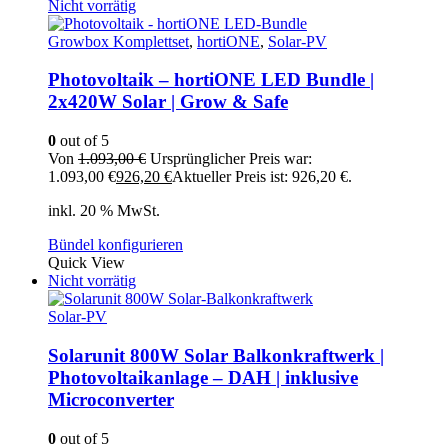
Nicht vorrätig
Growbox Komplettset
,
hortiONE
,
Solar-PV
Photovoltaik – hortiONE LED Bundle |
2x420W Solar | Grow & Safe
0
out of 5
Von
1.093,00
€
Ursprünglicher Preis war:
1.093,00 €
926,20
€
Aktueller Preis ist: 926,20 €.
inkl. 20 % MwSt.
Bündel konfigurieren
Quick View
Nicht vorrätig
Solar-PV
Solarunit 800W Solar Balkonkraftwerk |
Photovoltaikanlage – DAH | inklusive
Microconverter
0
out of 5