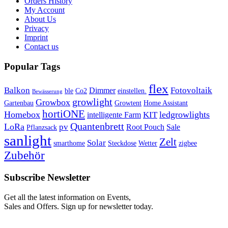
Orders History
My Account
About Us
Privacy
Imprint
Contact us
Popular Tags
flex
Balkon
Fotovoltaik
Dimmer
ble
Co2
einstellen.
Bewässerung
growlight
Growbox
Gartenbau
Growtent
Home Assistant
hortiONE
Homebox
ledgrowlights
KIT
intelligente Farm
Quantenbrett
LoRa
pv
Root Pouch
Sale
Pflanzsack
sanlight
Zelt
Solar
smarthome
Steckdose
Wetter
zigbee
Zubehör
Subscribe Newsletter
Get all the latest information on Events,
Sales and Offers. Sign up for newsletter today.