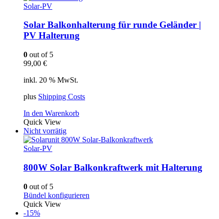
Solar-PV
Solar Balkonhalterung für runde Geländer |
PV Halterung
0
out of 5
99,00
€
inkl. 20 % MwSt.
plus
Shipping Costs
In den Warenkorb
Quick View
Nicht vorrätig
Solar-PV
800W Solar Balkonkraftwerk mit Halterung
0
out of 5
Bündel konfigurieren
Quick View
-15%