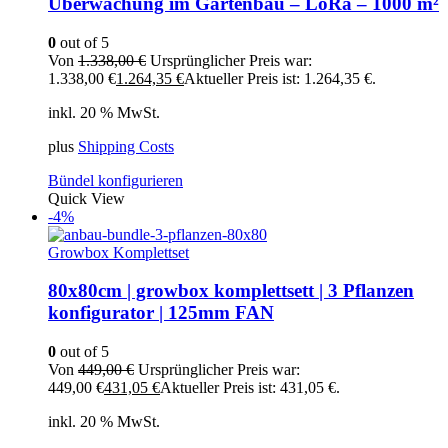
Überwachung im Gartenbau – LoRa – 1000 m²
0
out of 5
Von
1.338,00
€
Ursprünglicher Preis war:
1.338,00 €
1.264,35
€
Aktueller Preis ist: 1.264,35 €.
inkl. 20 % MwSt.
plus
Shipping Costs
Bündel konfigurieren
Quick View
-4%
Growbox Komplettset
80x80cm | growbox komplettsett | 3 Pflanzen
konfigurator | 125mm FAN
0
out of 5
Von
449,00
€
Ursprünglicher Preis war:
449,00 €
431,05
€
Aktueller Preis ist: 431,05 €.
inkl. 20 % MwSt.