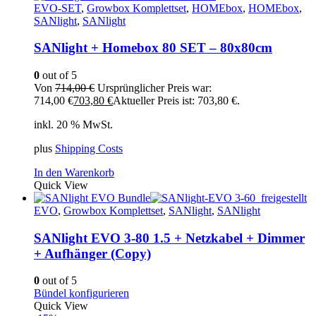
EVO-SET
,
Growbox Komplettset
,
HOMEbox
,
HOMEbox
,
SANlight
,
SANlight
SANlight + Homebox 80 SET – 80x80cm
0
out of 5
Von
714,00
€
Ursprünglicher Preis war:
714,00 €
703,80
€
Aktueller Preis ist: 703,80 €.
inkl. 20 % MwSt.
plus
Shipping Costs
In den Warenkorb
Quick View
EVO
,
Growbox Komplettset
,
SANlight
,
SANlight
SANlight EVO 3-80 1.5 + Netzkabel + Dimmer
+ Aufhänger (Copy)
0
out of 5
Bündel konfigurieren
Quick View