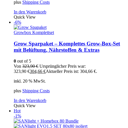
plus
Shipping Costs
In den Warenkorb
Quick View
-6%
Growbox Komplettset
Grow Sparpaket – Komplettes Grow-Box-Set
mit Belüftung, Nährstoffen & Extras
0
out of 5
Von
323,90
€
Ursprünglicher Preis war:
323,90 €
304,66
€
Aktueller Preis ist: 304,66 €.
inkl. 20 % MwSt.
plus
Shipping Costs
In den Warenkorb
Quick View
Hot
-1%