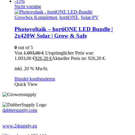
-15%
Nicht vorrätig
Growbox Komplettset
,
hortiONE
,
Solar-PV
Photovoltaik – hortiONE LED Bundle |
2x420W Solar | Grow & Safe
0
out of 5
Von
1.093,00
€
Ursprünglicher Preis war:
1.093,00 €
926,20
€
Aktueller Preis ist: 926,20 €.
inkl. 20 % MwSt.
Bündel konfigurieren
Quick View
dabbersupply.com
www.24supply.eu