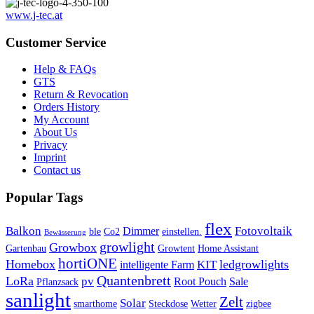
www.j-tec.at
Customer Service
Help & FAQs
GTS
Return & Revocation
Orders History
My Account
About Us
Privacy
Imprint
Contact us
Popular Tags
flex
Balkon
Fotovoltaik
Dimmer
ble
Co2
einstellen.
Bewässerung
growlight
Growbox
Gartenbau
Growtent
Home Assistant
hortiONE
Homebox
ledgrowlights
KIT
intelligente Farm
Quantenbrett
LoRa
pv
Root Pouch
Sale
Pflanzsack
sanlight
Zelt
Solar
smarthome
Steckdose
Wetter
zigbee