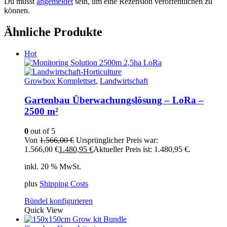
Du musst
angemeldet
sein, um eine Rezension veröffentlichen zu
können.
Ähnliche Produkte
Hot
Growbox Komplettset
,
Landwirtschaft
Gartenbau Überwachungslösung – LoRa –
2500 m²
0
out of 5
Von
1.566,00
€
Ursprünglicher Preis war:
1.566,00 €
1.480,95
€
Aktueller Preis ist: 1.480,95 €.
inkl. 20 % MwSt.
plus
Shipping Costs
Bündel konfigurieren
Quick View