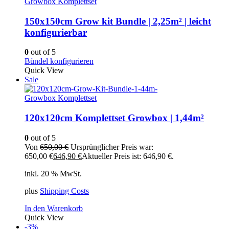
Growbox Komplettset
150x150cm Grow kit Bundle | 2,25m² | leicht
konfigurierbar
0
out of 5
Bündel konfigurieren
Quick View
Sale
Growbox Komplettset
120x120cm Komplettset Growbox | 1,44m²
0
out of 5
Von
650,00
€
Ursprünglicher Preis war:
650,00 €
646,90
€
Aktueller Preis ist: 646,90 €.
inkl. 20 % MwSt.
plus
Shipping Costs
In den Warenkorb
Quick View
-3%