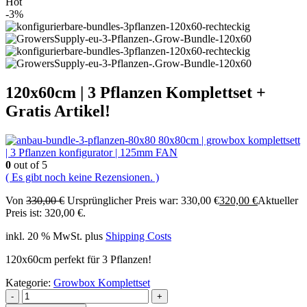
Hot
-3%
120x60cm | 3 Pflanzen Komplettset +
Gratis Artikel!
80x80cm | growbox komplettsett
| 3 Pflanzen konfigurator | 125mm FAN
0
out of 5
( Es gibt noch keine Rezensionen. )
Von
330,00
€
Ursprünglicher Preis war: 330,00 €
320,00
€
Aktueller
Preis ist: 320,00 €.
inkl. 20 % MwSt.
plus
Shipping Costs
120x60cm perfekt für 3 Pflanzen!
Kategorie:
Growbox Komplettset
-
+